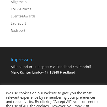
Allgemein
EMS&Fitness
Events&Awards
Laufsport
Radsport
Impressum
Aikido und Breitensport e.V. Friedland c/o Randolf
Marc Richter Lindow 17 15848 Friedland
We use cookies on our website to give you the most
Neueste Beiträge
relevant experience by remembering your preferences
and repeat visits. By clicking “Accept All”, you consent to
2020
the use of ALL the cookies. However, you may visit