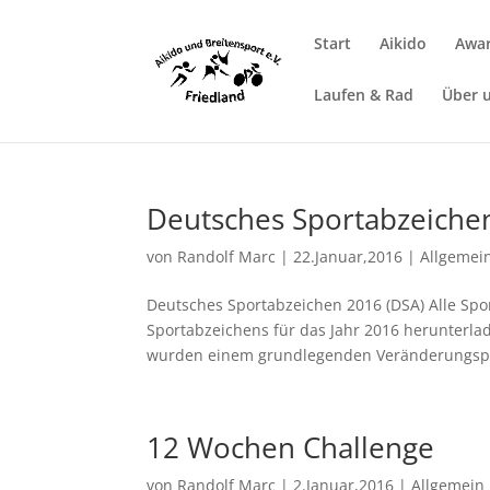
Start
Aikido
Awar
Laufen & Rad
Über 
Deutsches Sportabzeiche
von
Randolf Marc
|
22.Januar,2016
|
Allgemei
Deutsches Sportabzeichen 2016 (DSA) Alle Spo
Sportabzeichens für das Jahr 2016 herunterlad
wurden einem grundlegenden Veränderungspr
12 Wochen Challenge
von
Randolf Marc
|
2.Januar,2016
|
Allgemein