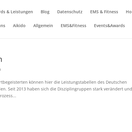
ds & Leistungen
Blog
Datenschutz
EMS & Fitness
Ho
uns
Aikido
Allgemein
EMS&Fitness
Events&Awards
n
n
rtbegeisterten können hier die Leistungstabellen des Deutschen
en. Seit 2013 haben sich die Disziplingruppen stark verändert un
ozess...