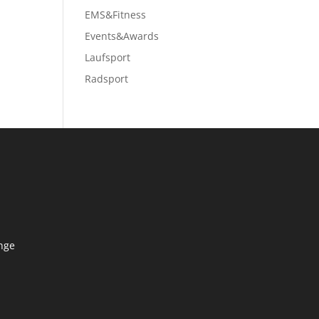
EMS&Fitness
Events&Awards
Laufsport
Radsport
nge