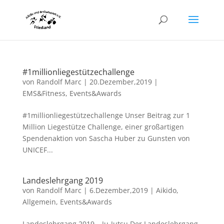
#1millionliegestützechallenge
von
Randolf Marc
|
20.Dezember,2019
|
EMS&Fitness
,
Events&Awards
#1millionliegestützechallenge Unser Beitrag zur 1
Million Liegestütze Challenge, einer großartigen
Spendenaktion von Sascha Huber zu Gunsten von
UNICEF...
Landeslehrgang 2019
von
Randolf Marc
|
6.Dezember,2019
|
Aikido
,
Allgemein
,
Events&Awards
Landeslehrgang 2019 – Ju-Jutsu Der Landeslehrgang