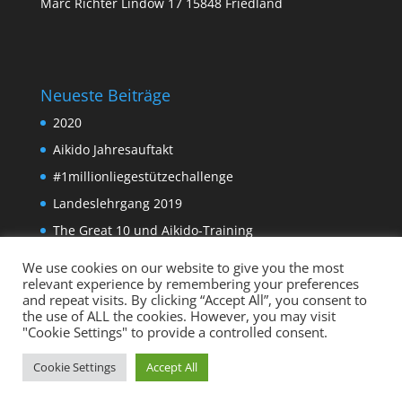
Marc Richter Lindow 17 15848 Friedland
Neueste Beiträge
2020
Aikido Jahresauftakt
#1millionliegestützechallenge
Landeslehrgang 2019
The Great 10 und Aikido-Training
We use cookies on our website to give you the most
relevant experience by remembering your preferences
and repeat visits. By clicking “Accept All”, you consent to
the use of ALL the cookies. However, you may visit
"Cookie Settings" to provide a controlled consent.
Cookie Settings
Accept All