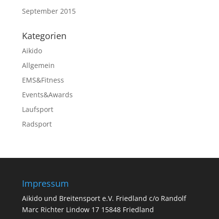
September 2015
Kategorien
Aikido
Allgemein
EMS&Fitness
Events&Awards
Laufsport
Radsport
Impressum
Aikido und Breitensport e.V. Friedland c/o Randolf
Marc Richter Lindow 17 15848 Friedland